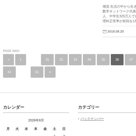
潮流 生活の中から生
数学ネットワーク代表】
人、中学生325万人
理科正答率が前回を1
2018.08.20
PAGE NAVI
«
1
…
31
32
33
34
35
36
37
41
…
61
»
カレンダー
カテゴリー
バックナンバー
2026年8月
月
火
水
木
金
土
日