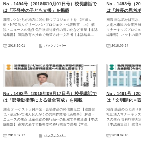
No．1494号（2018年10月01日号）校長講話で
No．1493号（2
は「不登校の子ども支援」を掲載
は「校長の思考
潮流 パパたちが地方に関心持つプロジェクトを 【吉田大
潮流 雨は流せば洪水
樹・NPO法人グリーンパパプロジェクト代表理事 上】 解
人雨水市民の会事務局
説・ニュースの焦点 免許状取得要件の弾力化など要望【本誌
マナーキッズプロジェ
編集部】 遠隔教育の推進で施策方針―文科省【本誌編集…
編集部】 ネットの病
2018.10.01
バックナンバー
2018.09.24
No．1492号（2018年09月17日号）校長講話で
No．1491号（2
は「部活動指導による健全育成」を掲載
は「文明開化＝
潮流 オーケストラ付声楽・合唱作品の発信拠点に 【渡部智
潮流 感謝の心と誇り
也・認定NPO法人おんがくの共同作業場代表理事】 解説・
社団法人マナーキッズ
ニュースの焦点 児童生徒の携行品への配慮で事務連絡【本誌
スの焦点 専科指導充
編集部】 高校の新学習指導要領移行措置で通知【本誌…
【本誌編集部】 教育
2018.09.17
バックナンバー
2018.09.10