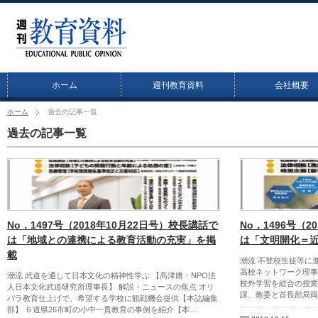
ホーム
週刊教育資料
会社概要
ホーム
過去の記事一覧
過去の記事一覧
No．1497号（2018年10月22日号）校長講話で
No．1496号（2
は「地域との連携による教育活動の充実」を掲
は「文明開化＝
載
潮流 不登校生徒等に
高校ネットワーク理事
潮流 武道を通して日本文化の精神性学ぶ 【髙津庸・NPO法
校外学習を総合の授業
人日本文化武道研究所理事長】 解説・ニュースの焦点 オリ
課、教委と首長部局両
パラ教育仕上げで、希望する学校に観戦機会提供【本誌編集
部】 ６道県26市町の小中一貫教育の事例を紹介【本…