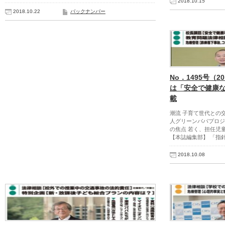
2018.10.15
2018.10.22
バックナンバー
No．1495号（2
は「安全で健康
載
潮流 子育て世代との
人グリーンパパプロジ
の焦点 若く、担任児
【本誌編集部】 「指
2018.10.08