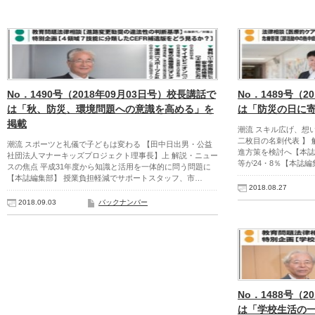
No．1490号（2018年09月03日号）校長講話で
No．1489号（2
は「秋、防災、環境問題への意識を高める」を
は「防災の日に
掲載
潮流 スキル広げ、想
二枚目の名刺代表 】
潮流 スポーツと礼儀で子どもは変わる 【田中日出男・公益
進方策を検討へ【本誌
社団法人マナーキッズプロジェクト理事長】上 解説・ニュー
等が24・8％【本誌編
スの焦点 平成31年度から知識と活用を一体的に問う問題に
【本誌編集部】 授業負担軽減でサポートスタッフ、市…
2018.08.27
2018.09.03
バックナンバー
No．1488号（2
は「学校生活の