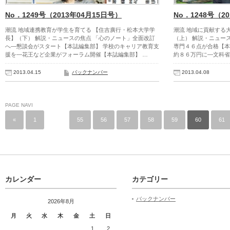
No．1249号（2013年04月15日号）
No．1248号（2
潮流 地域連携教育が学生を育てる 【住吉廣行・松本大学学
潮流 地域に貢献する
長】（下） 解説・ニュースの焦点 「心のノート」全面改訂
（上） 解説・ニュー
へ―懇談会がスタート【本誌編集部】 学校のキャリア教育支
専門４６点が合格【本
援を―花王など企業がフォーラム開催【本誌編集部】 …
約８６万円に―文科省
2013.04.15
バックナンバー
2013.04.08
PAGE NAVI
«
1
…
55
56
57
58
59
60
61
カレンダー
カテゴリー
バックナンバー
2026年8月
月
火
水
木
金
土
日
1
2