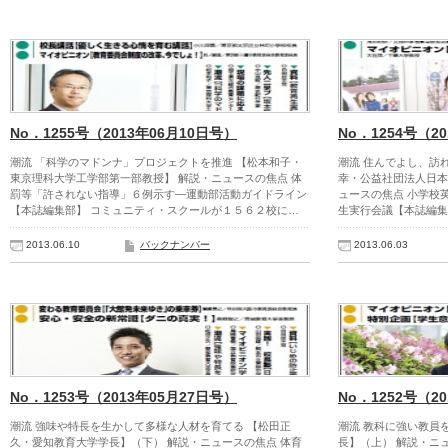
No．1255号（2013年06月10日号）
No．1254号（2
潮流 「科学のマドンナ」プロジェクトを推進 【松本和子・
潮流 住んでよし、訪
東京理科大学工学部第一部教授】 解説・ニュースの焦点 体
幸・公益社団法人日本
罰等「許されない指導」６例示す―運動部活動ガイドライン
ュースの焦点 小学校
【本誌編集部】 コミュニティ・スクールが１５６２校に…
生実行会議【本誌編集
2013.06.10
バックナンバー
2013.06.03
No．1253号（2013年05月27日号）
No．1252号（2
潮流 強味や特長を生かして多様な人材を育てる 【松田正
潮流 教科に強い教員
久・愛知教育大学学長】（下） 解説・ニュースの焦点 体育
長】（上） 解説・ニ