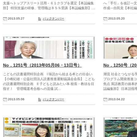
支援へトップアスリート活用－６１クラブを選定【本誌編集
へ「手引」を改訂―文
部】 特別支援の研修、管理職は８５％受講【本誌編集部】…
作成―自民党【本社編
2013.05.27
バックナンバー
2013.05.20
No．1251号（2013年05月06・13日号）
No．1250号（2
こどもの読書週間特別企画 I 味読から始まる本との出会い
潮流 社会とつながる
【小峰紀雄・公益社団法人読書推進運動協議会会長】 こども
プログラム開発推進コ
の読書週間特別企画 II 子どもと読みたい本 校長・教頭を目
焦点 英語教育の抜本
指す！ 管理職選考合格への流儀 試…
誌編集部】 日本語指
2013.05.06
バックナンバー
2013.04.22