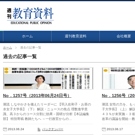
ホーム
週刊教育資料
会社概要
ホーム
過去の記事一覧
過去の記事一覧
No．1257号（2013年06月24日号）
No．1256号（2
潮流 しなやかさを備えたリーダーに 【羽入佐和子・お茶の
潮流 女性の力を、も
水女子大学長】（下） 解説・ニュースの焦点 理数進学意
子大学長】（上） 解
識、高３からのコース分割に効果－国研が分析【本誌編集
４３％が未実施－３省
部】 特別寄稿 教師たちへ ～一行政官からの…
改革の議論を開始－教
2013.06.24
バックナンバー
2013.06.17