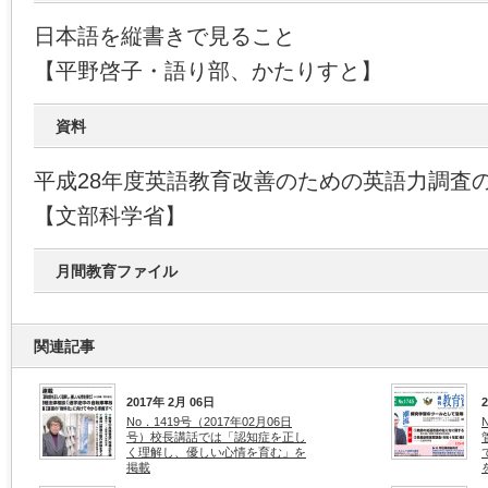
日本語を縦書きで見ること
【平野啓子・語り部、かたりすと】
資料
平成28年度英語教育改善のための英語力調査
【文部科学省】
月間教育ファイル
関連記事
2017年 2月 06日
No．1419号（2017年02月06日
号）校長講話では「認知症を正し
く理解し、優しい心情を育む」を
掲載