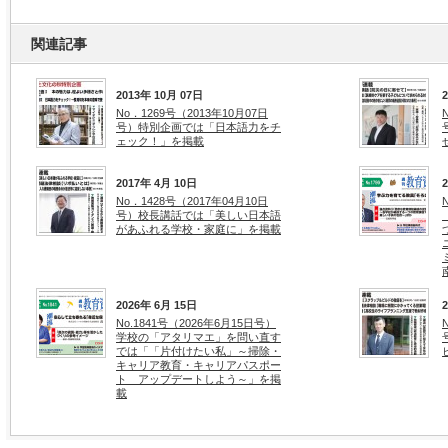
関連記事
2013年 10月 07日
No．1269号（2013年10月07日
号）特別企画では「日本語力をチ
ェック！」を掲載
2017年 4月 10日
No．1428号（2017年04月10日
号）校長講話では「美しい日本語
があふれる学校・家庭に」を掲載
2026年 6月 15日
No.1841号（2026年6月15日号）
学校の「アタリマエ」を問い直す
では「「片付けたい私」～掃除・
キャリア教育・キャリアパスポー
ト アップデートしよう～」を掲
載