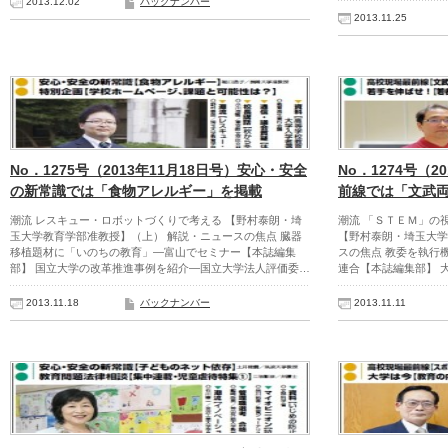
2013.12.02
バックナンバー
2013.11.25
No．1275号（2013年11月18日号）安心・安全
No．1274号（2
の新常識では「食物アレルギー」を掲載
前線では「文武
潮流 レスキュー・ロボットづくりで考える 【野村泰朗・埼
潮流 「ＳＴＥＭ」の
玉大学教育学部准教授】（上） 解説・ニュースの焦点 臓器
【野村泰朗・埼玉大学
移植題材に「いのちの教育」―富山でセミナー【本誌編集
スの焦点 教委を執行
部】 国立大学の改革推進事例を紹介―国立大学法人評価委…
連合【本誌編集部】 
2013.11.18
バックナンバー
2013.11.11