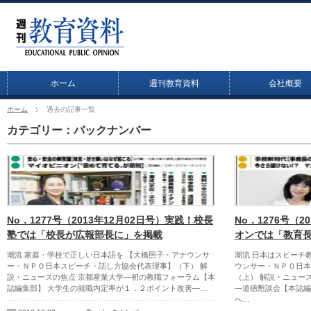
ホーム
週刊教育資料
会社概要
ホーム
過去の記事一覧
カテゴリー：バックナンバー
No．1277号（2013年12月02日号）実践！校長
No．1276号（2
塾では「校長が広報部長に」を掲載
オンでは「教育
潮流 家庭・学校で正しい日本語を 【大橋照子・アナウンサ
潮流 日本はスピーチ
ー・ＮＰＯ日本スピーチ・話し方協会代表理事】（下） 解
ウンサー・ＮＰＯ日本
説・ニュースの焦点 京都産業大学―初の教職フォーラム【本
（上） 解説・ニュー
誌編集部】 大学生の就職内定率が１．２ポイント改善―…
―道徳懇談会【本誌編
へ…