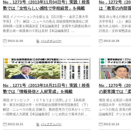
No．1273号（2013年11月04日号）実践！校長
No．1272号（2
塾では「女性らしい感性で学校経営」を掲載
は「教育の内部質
潮流 イノベーション力を鍛える 【石川憲一・金沢工業大学
潮流 自ら考え行動す
学長】（下） 解説・ニュースの焦点 高校授業料無償化に所
大学学長】（上） 解
得制限―法案を閣議決定【本誌編集部】 全国学力調査結果の
体力向上傾向－文科省
教委公表―保護者の５割は反対【本誌編集部】 …
討視点－文科省懇談会
2013.11.04
バックナンバー
2013.10.28
No．1271号（2013年10月21日号）実践！校長
No．1270号（2
塾では「情報発信と人材育成」を掲載
の新常識では「
潮流 オリンピック、ＩＣＴをうまく活用しよう 【高島英
潮流 使える英語へ指
幸・東京外国語大学・大学院総合国際学研究院教授】（下）
外国語大学・大学院総
解説・ニュースの焦点 読解力、数的思考力で日本がトップに
ュースの焦点 首長の
―国際成人力調査【本誌編集部】 いじめ防止で基本方針…
誌編集部】 デジタル
2013.10.21
バックナンバー
2013.10.14