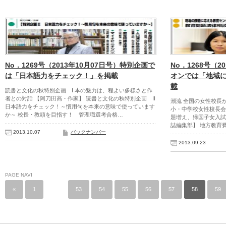
No．1269号（2013年10月07日号）特別企画で
No．1268号（2
は「日本語力をチェック！」を掲載
オンでは「地域
載
読書と文化の秋特別企画 I 本の魅力は、程よい多様さと作
者との対話 【阿刀田高・作家】 読書と文化の秋特別企画 II
潮流 全国の女性校長
日本語力をチェック！～慣用句を本来の意味で使っています
小・中学校女性校長会
か～ 校長・教頭を目指す！ 管理職選考合格…
題増え、帰国子女入試
誌編集部】 地方教育
2013.10.07
バックナンバー
2013.09.23
PAGE NAVI
«
1
…
53
54
55
56
57
58
59