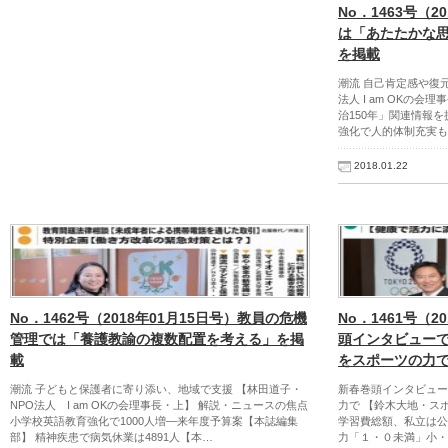
No．1463号（2
は「あたたかな
を掲載
潮流 自己肯定感や復
法人 I am OKの会
治150年」関連情報
強化で人的体制充実も
2018.01.22
No．1462号（2018年01月15日号）教員の危機
No．1461号（2
管理では「養護教諭の複数配置を考える」を掲
頭インタビュー
載
をスポーツの力
潮流 子どもと保護者に寄り添い、地域で支援 【林田道子・
新春巻頭インタビュー
NPO法人 I am OKの会理事長・上】 解説・ニュースの焦点
力で 【鈴木大地・ス
小学校英語教育強化で1000人増―来年度予算案【本誌編集
学習費総額、私立は公
部】 精神疾患で病気休業は4891人【本…
力「１・０未満」小・