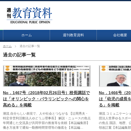
ホーム
週刊教育資料
会社概要
ホーム
過去の記事一覧
過去の記事一覧
No．1467号（2018年02月26日号）校長講話で
No．1466号（2
は「オリンピック・パラリンピックへの関心を
は「幼児の成長
高める」を掲載
る」を掲載
潮流 自分らしい表現で、人や社会とつながる 【辻岡秀夫・
潮流 コミュニケーシ
特定非営利活動法人ゆどうふ理事長】 解説・ニュースの焦点
団法人世界ゆるスポー
年間通じた交流及び共同学習の推進等を依頼【本誌編集部】
の焦点 国語、地歴、
働き方改革で通知―勤務時間管理等の徹底を【本誌編…
領改訂案【本誌編集部