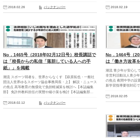
2018.02.26
バックナンバー
2018.02.19
No．1465号（2018年02月12日号）校長講話で
No．1464号（2
は「校長からの私信「落胆している人への手
は「働き方改革を
紙」」を掲載
潮流 青少年が安心し
非営利活動法人青少年の
潮流 スポーツ弱者を、世界からなくす 【萩原拓也・一般社
の焦点 夜間中学の設
団法人世界ゆるスポーツ協会事務局長・上】 解説・ニュース
新学習指導要領対応で
の焦点 高等教育の無償化で負担軽減策を検討へ【本誌編集
部】 免許外教科担任の実態や縮小策を検討【本誌編集部…
2018.02.05
2018.02.12
バックナンバー