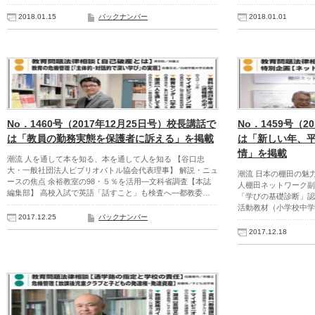
2018.01.15
バックナンバー
2018.01.01
No．1460号（2017年12月25日号）校長講話で
No．1459号（2
は「教員の勤務実態を保護者に訴える」を掲載
は「新しい年、
情」を掲載
潮流 人を通して本を知る、本を通して人を知る 【谷口忠
大・一般社団法人ビブリオバトル協会代表理事】 解説・ニュ
潮流 日本の棚田の魅
ースの焦点 余裕教室の98・５％を活用―文科省調査【本誌
人棚田ネットワーク副
編集部】 高校入試で英語「話すこと」も検査へ―都教委…
「学びの基礎診断」認
活動教材（小学校中学
2017.12.25
バックナンバー
2017.12.18