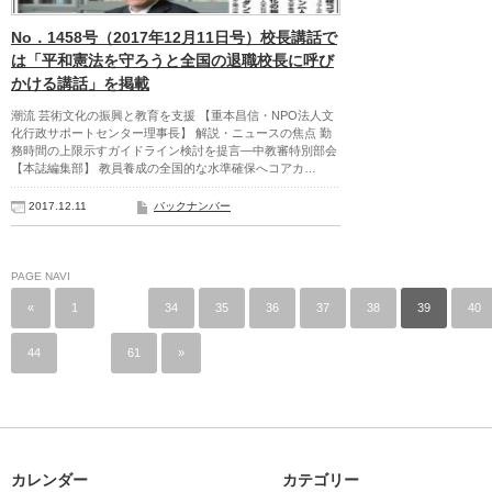
No．1458号（2017年12月11日号）校長講話で
は「平和憲法を守ろうと全国の退職校長に呼び
かける講話」を掲載
潮流 芸術文化の振興と教育を支援 【重本昌信・NPO法人文
化行政サポートセンター理事長】 解説・ニュースの焦点 勤
務時間の上限示すガイドライン検討を提言―中教審特別部会
【本誌編集部】 教員養成の全国的な水準確保へコアカ…
2017.12.11
バックナンバー
PAGE NAVI
«
1
…
34
35
36
37
38
39
40
44
…
61
»
カレンダー
カテゴリー