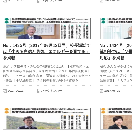
2017.06.26
バックナンバー
2017.06.19
No．1435号（2017年06月12日号）校長講話で
No．1434号（2
は「生きる自信と勇気、エネルギーを育てる」
律相談では「父
を掲載
対応」を掲載
潮流 小学校教育への社会の期待に応えたい 【種村明頼・全
潮流 みんなが幸せに
国連合小学校長会会長、東京都新宿区立西戸山小学校校長】
活動法人市民ZOOネ
解説・ニュースの焦点 考え、議論する道徳へ、Web資料サイ
ュースの焦点 高校生
ト開設【本誌編集部】 学習指導要領の移行措置案を…
誌編集部】 「大学入
2017.06.12
バックナンバー
2017.06.05