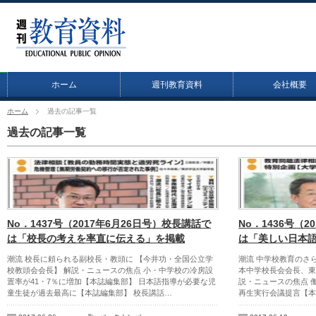
ホーム
週刊教育資料
会社概要
ホーム
過去の記事一覧
過去の記事一覧
No．1437号（2017年6月26日号）校長講話で
No．1436号（2
は「校長の考えを率直に伝える」を掲載
は「美しい日本
潮流 校長に頼られる副校長・教頭に 【今井功・全国公立学
潮流 中学校教育のさ
校教頭会会長】 解説・ニュースの焦点 小・中学校の冷房設
本中学校長会会長、東
置率が41・7％に増加【本誌編集部】 日本語指導が必要な児
説・ニュースの焦点 
童生徒が過去最高に【本誌編集部】 校長講話…
再生実行会議提言【本