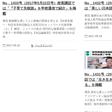
No．1433号（2017年5月22日号）校長講話で
No．1432号（
は「『子育て失敗談』を学校通信で紹介」を掲
は「美しい日本
載
潮流 健康社会の実現
本成人病予防協会専務
潮流 動物園を通して人と動物の関係を考える 【佐渡友陽
援学校学習指導要領等
一・特定非営利活動法人市民ZOOネットワーク代表理事
日勤務時間、小43分、
（上）】 解説・ニュースの焦点 現代的な健康課題への対応
で冊子―管理職の役割も【本誌編集部】 特別免許状等の活
2017.05.15
用…
2017.05.22
バックナンバー
No．1431号（2
話では「生き生
る」を掲載
潮流 身近な暮らしの
アコーディオン協会理
スの焦点 中高一貫教
集部】 海外渡航時の