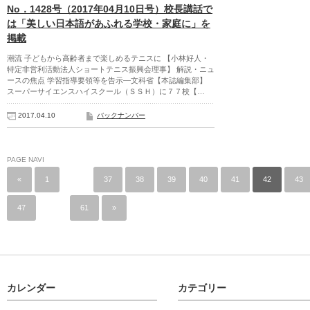
No．1428号（2017年04月10日号）校長講話で
は「美しい日本語があふれる学校・家庭に」を
掲載
潮流 子どもから高齢者まで楽しめるテニスに 【小林好人・
特定非営利活動法人ショートテニス振興会理事】 解説・ニュ
ースの焦点 学習指導要領等を告示―文科省【本誌編集部】
スーパーサイエンスハイスクール（ＳＳＨ）に７７校【…
2017.04.10
バックナンバー
PAGE NAVI
«
1
…
37
38
39
40
41
42
43
47
…
61
»
カレンダー
カテゴリー