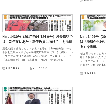
2017.05.01
No．1430号（2017年04月24日号）校長講話で
No．1429号（2
は「新年度にあたり新任教員に向けて」を掲載
は「地域から届
る」を掲載
潮流 個性や自分らしさを表出する場を 【柴﨑嘉寿隆・特定
非営利活動法人子ども未来研究所理事長（下）】 解説・ニュ
潮流 思いっきり自分
ースの焦点 被災児童生徒へのいじめ防止で大臣メッセージ
定非営利活動法人子ど
【本誌編集部】 個別指導計画、小85％、中80％で作…
ュースの焦点 スーパ
に新規１０校指定【本
2017.04.24
バックナンバー
2017.04.17